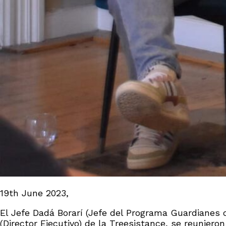
19th June 2023,
El Jefe Dadá Borarí (Jefe del Programa Guardianes 
(Director Ejecutivo) de la Treesistance, se reuniero