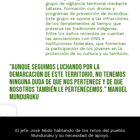
grupo de vigilancia territorial mediante
talleres, formación con drones y
programas de prevención de incendios.
Este grupo se opone a las infracciones
de los terratenientes al tiempo que
preserva las tradiciones indígenas.
Entre los éxitos recientes se cuentan
las asociaciones con ONG e
instituciones federales, que fomentan
la participación de los jóvenes en la
protección de su cultura y su territorio.
"Aunque seguimos luchando por la
demarcación de este territorio, no tenemos
ninguna duda de que nos pertenece y de que
nosotros también le pertenecemos." Manuel
Munduruku
El jefe José Nildo hablando de los retos del pueblo
Munduruku y su necesidad de apoyo.