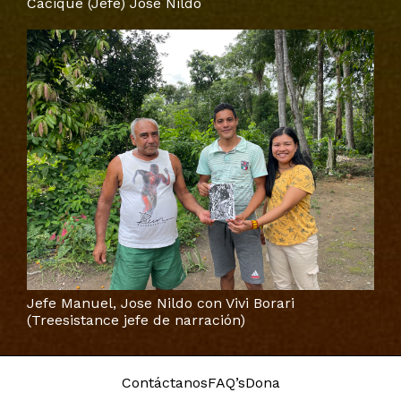
Cacique (Jefe) José Nildo
Jefe Manuel, Jose Nildo con Vivi Borari
(Treesistance jefe de narración)
Contáctanos
FAQ’s
Dona