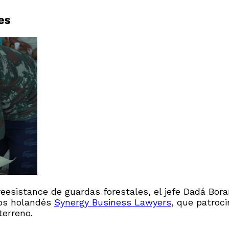
es
Treesistance de guardas forestales, el jefe Dadá Bo
dos holandés
Synergy Business Lawyers
, que patroc
terreno.