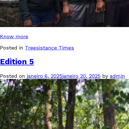
Know more
Posted in
Treesistance Times
Edition 5
Posted on
janeiro 6, 2025
janeiro 20, 2025
by
admin