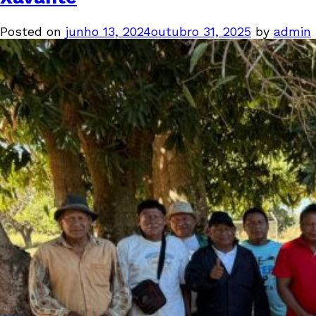
Posted on
junho 13, 2024
outubro 31, 2025
by
admin