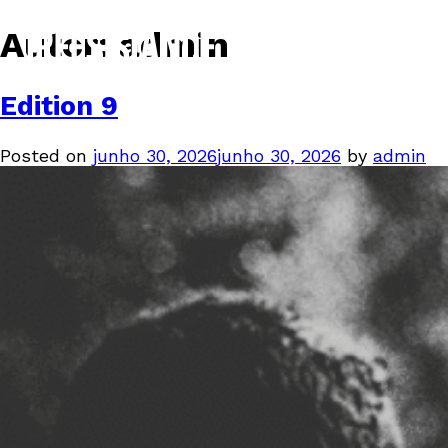
Autor:
admin
Edition 9
Posted on
junho 30, 2026
junho 30, 2026
by
admin