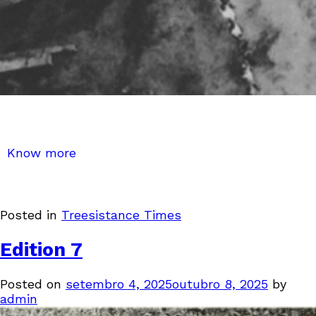
Know more
Posted in
Treesistance Times
Edition 7
Posted on
setembro 4, 2025
outubro 8, 2025
by
admin