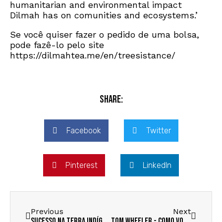
humanitarian and environmental impact
Dilmah has on comunities and ecosystems.’
Se você quiser fazer o pedido de uma bolsa,
pode fazê-lo pelo site
https://dilmahtea.me/en/treesistance/
Share:
Facebook
Twitter
Pinterest
LinkedIn
Previous
Next
Sucesso na Terra Indígena Maró
Tom Wheeler - Como você Luta pela Floresta?