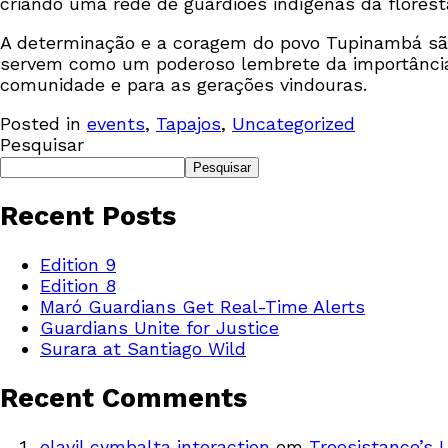
criando uma rede de guardiões indígenas da floresta
A determinação e a coragem do povo Tupinambá são 
servem como um poderoso lembrete da importância 
comunidade e para as gerações vindouras.
Posted in
events
,
Tapajos
,
Uncategorized
Pesquisar
Pesquisar
Recent Posts
Edition 9
Edition 8
Maró Guardians Get Real-Time Alerts
Guardians Unite for Justice
Surara at Santiago Wild
Recent Comments
elavil cymbalta interaction
em
Treesistance’s 