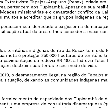
a Extrativista Tapajós-Arapiuns (Resex), criada e
ea pertencem aos Tupinambá. Apesar de sua resiliên
 atividades missionárias e o devastador conflito da
u muitos a acreditar que os grupos indígenas da re
perassem sua identidade e exigissem a demarcação 
sificação atual da área e lhes concederia maior con
o
dos territórios indígenas dentro da Resex tem sido
 meta é proteger 350.000 hectares de território tr
a pavimentação da rodovia BR-163, a hidrovia Teles P
çam destruir suas terras e seu modo de vida.
 2019, o desmatamento ilegal na região do Tapajós a
 a situação, deixando as comunidades indígenas mai
 fortalecimento da capacidade dos Tupinambá de de
nt, uma empresa de consultoria dinamarquesa (qu