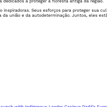
 dedicados a proteger a floresta antiga da região.
inspiradoras. Seus esforços para proteger sua cult
da união e da autodeterminação. Juntos, eles estã
Launch with Indigenous Leader Cacique Dadá’s Eur